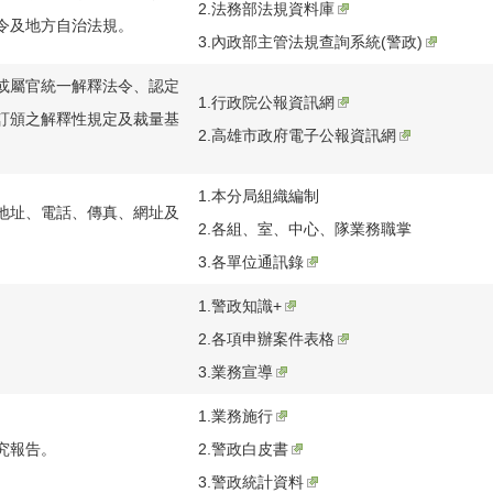
2.
法務部法規資料庫
令及地方自治法規。
3.
內政部主管法規查詢系統(警政)
或屬官統一解釋法令、認定
1.
行政院公報資訊網
訂頒之解釋性規定及裁量基
2.
高雄市政府電子公報資訊網
1.
本分局組織編制
地址、電話、傳真、網址及
2.
各組、室、中心、隊業務職掌
3.
各單位通訊錄
1.
警政知識+
2.
各項申辦案件表格
3.
業務宣導
1.
業務施行
究報告。
2.
警政白皮書
3.
警政統計資料